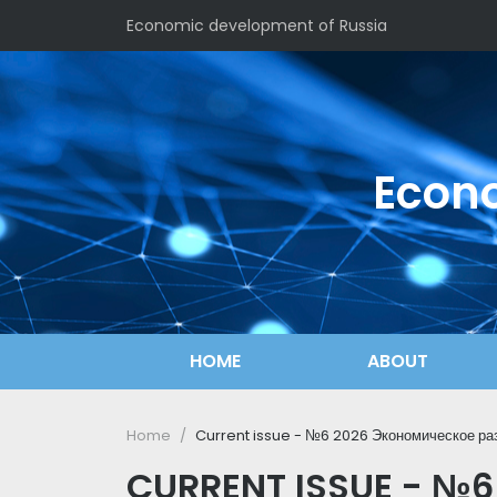
Economic development of Russia
Econo
HOME
ABOUT
Home
Current issue - №6 2026 Экономическое ра
CURRENT ISSUE - №6