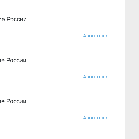
ие России
Annotation
е России
Annotation
е России
Annotation