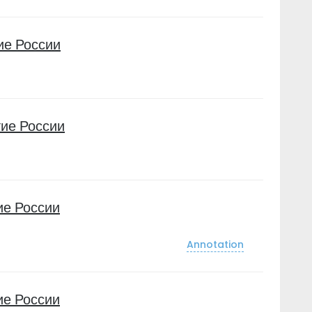
ие России
ие России
ие России
Annotation
ие России